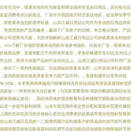
日常生活中，喷雾杀虫剂作为家庭和商业场所常见的日用品，其价格与品
直是消费者关注的焦点。广东作为我国南方经济发达地区，蚊虫孳生季节
，对喷雾杀虫剂的需求旺盛。山东江威日用品公司作为专业的日用品供应
，凭借优质的产品和服务，赢得了广东客户的信赖。本文将从报价、产品
和公司优势等方面，为您详细解析山东江威日用品公司的喷雾杀虫剂报价
。\n\n了解广东地区喷雾杀虫剂的市场参考报价。目前在广东，喷雾杀虫
价格因品牌、容量和配方不同而有所差异，零售价格通常在10元至30元
币之间，商用大容量产品则可达50元以上。山东江威日用品公司针对广
，推出了一系列性能稳定、符合国标的喷雾杀虫剂，公司坚持薄利多销策
，提供的批发价格更具备竞争力因产品不同），直接创通常比零售价低
0%-50%，令零售商和终端用户能够获得高性价比供应商资源直接报价优
高获益——所有价格为当日参考（与实际需要现询-现折扣数据高度结合
易有效确认波动），因此询具体的需求数量和采构规模可获取最合理的议
以进一步提升套利保障。山东方面其报价依交货分配程度及外贸委托属性
上调控也存在灵活性价值核心是切合消费者的批量或常规分别指标型预算
合山东江威日品质的一二期透明期计划衔接客户的筛选趋向细节则可将明
场调控规范有效实际直获利供应调节共促功能品综合能助力销售端的节资